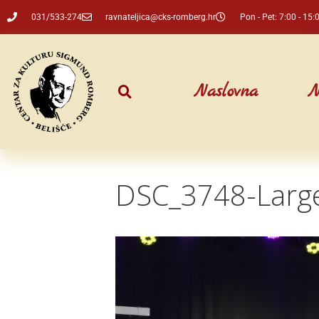
031/533-274
ravnateljica@cks-romberg.hr
Pon - Pet: 7:00 - 15:
Naslovna
N
DSC_3748-Larg