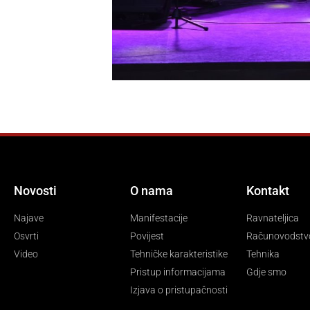
Novosti
O nama
Kontakt
Najave
Manifestacije
Ravnateljica
Osvrti
Povijest
Računovodstv
Video
Tehničke karakteristike
Tehnika
Pristup informacijama
Gdje smo
Izjava o pristupačnosti