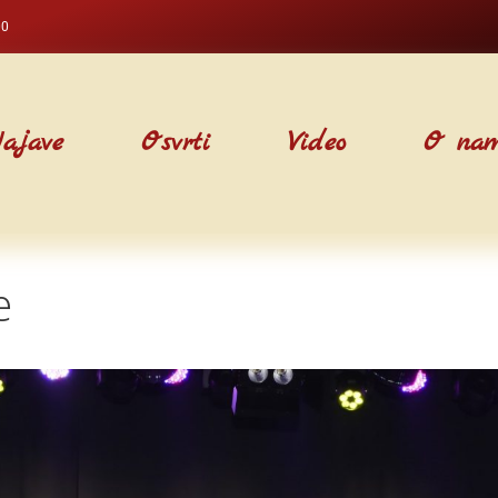
00
ajave
Osvrti
Video
O na
e