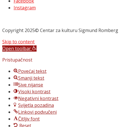
Facebook
Instagram
Copyright 2025© Centar za kulturu Sigmund Romberg
Skip to content
Open toolbar
Pristupačnost
Povećaj tekst
Smanji tekst
Sive nijanse
Visoki kontrast
Negativni kontrast
Svijetla pozadina
Linkovi podvučeni
Čitljiv font
Reset