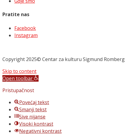
Gdje smo
Pratite nas
Facebook
Instagram
Copyright 2025© Centar za kulturu Sigmund Romberg
Skip to content
Open toolbar
Pristupačnost
Povećaj tekst
Smanji tekst
Sive nijanse
Visoki kontrast
Negativni kontrast