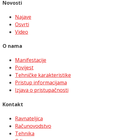
Novosti
Najave
Osvrti
Video
O nama
Manifestacije
Povijest
Tehničke karakteristike
Pristup informacijama
Izjava o pristupačnosti
Kontakt
Ravnateljica
Računovodstvo
Tehnika