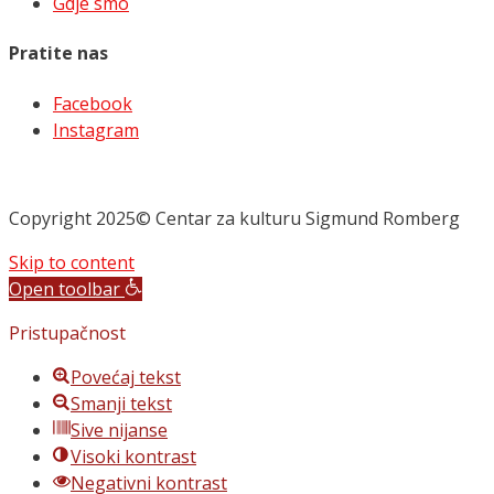
Gdje smo
Pratite nas
Facebook
Instagram
Copyright 2025© Centar za kulturu Sigmund Romberg
Skip to content
Open toolbar
Pristupačnost
Povećaj tekst
Smanji tekst
Sive nijanse
Visoki kontrast
Negativni kontrast