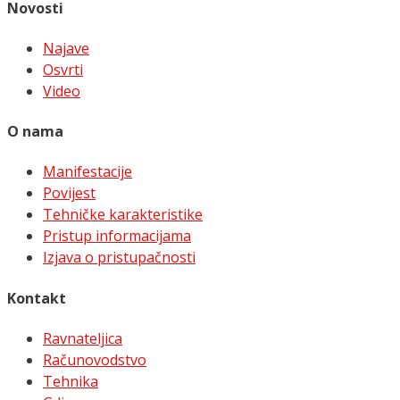
Novosti
Najave
Osvrti
Video
O nama
Manifestacije
Povijest
Tehničke karakteristike
Pristup informacijama
Izjava o pristupačnosti
Kontakt
Ravnateljica
Računovodstvo
Tehnika