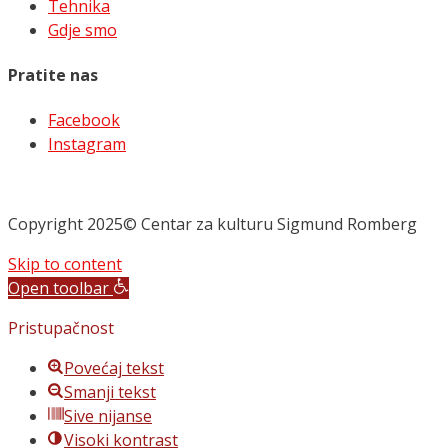
Tehnika
Gdje smo
Pratite nas
Facebook
Instagram
Copyright 2025© Centar za kulturu Sigmund Romberg
Skip to content
Open toolbar
Pristupačnost
Povećaj tekst
Smanji tekst
Sive nijanse
Visoki kontrast