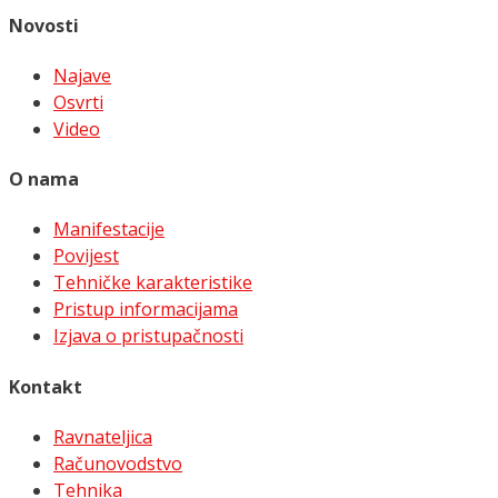
Novosti
Najave
Osvrti
Video
O nama
Manifestacije
Povijest
Tehničke karakteristike
Pristup informacijama
Izjava o pristupačnosti
Kontakt
Ravnateljica
Računovodstvo
Tehnika