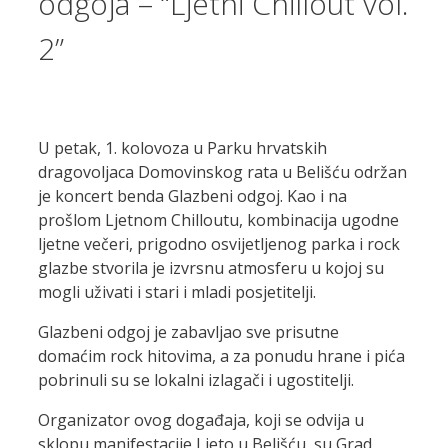
odgoja – “Ljetni Chillout vol.
2”
U petak, 1. kolovoza u Parku hrvatskih
dragovoljaca Domovinskog rata u Belišću održan
je koncert benda Glazbeni odgoj. Kao i na
prošlom Ljetnom Chilloutu, kombinacija ugodne
ljetne večeri, prigodno osvijetljenog parka i rock
glazbe stvorila je izvrsnu atmosferu u kojoj su
mogli uživati i stari i mladi posjetitelji.
Glazbeni odgoj je zabavljao sve prisutne
domaćim rock hitovima, a za ponudu hrane i pića
pobrinuli su se lokalni izlagači i ugostitelji.
Organizator ovog događaja, koji se odvija u
sklopu manifestacije Ljeto u Belišću, su Grad