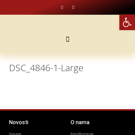
Open
DSC_4846-1-Large
Novosti
O nama
Najave
Manifestacije