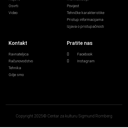
Osvrti
Povijest
Video
Tehničke karakteristike
Pristup informacijama
Izjava o pristupačnosti
Kontakt
Pratite nas
Ravnateljica
Facebook
Računovodstvo
Instagram
Tehnika
Gdje smo
Copyright 2025© Centar za kulturu Sigmund Romberg