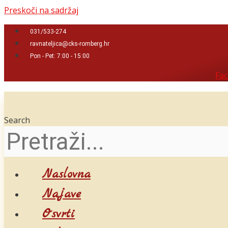
Preskoči na sadržaj
031/533-274
ravnateljica@cks-romberg.hr
Pon - Pet: 7:00 - 15:00
Fa
Search
Naslovna
Najave
Osvrti