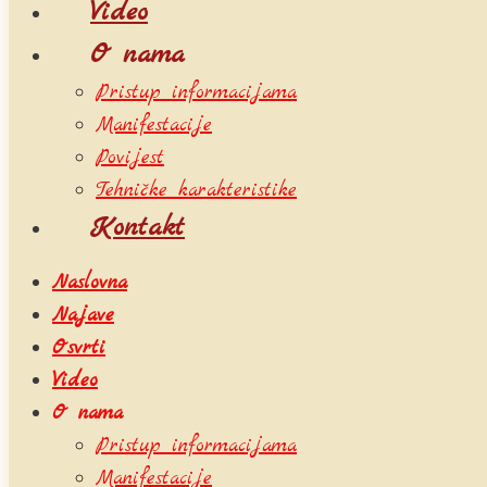
Video
O nama
Pristup informacijama
Manifestacije
Povijest
Tehničke karakteristike
Kontakt
Naslovna
Najave
Osvrti
Video
O nama
Pristup informacijama
Manifestacije