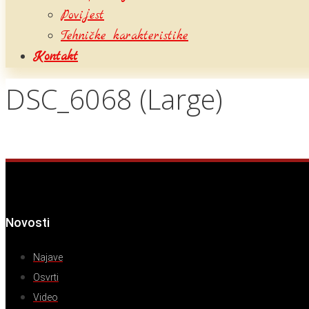
Povijest
Tehničke karakteristike
Kontakt
DSC_6068 (Large)
Novosti
Najave
Osvrti
Video