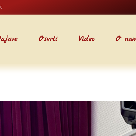
00
ajave
Osvrti
Video
O na