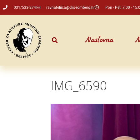
031/533-274
ravnateljica@cks-romberg.hr
Pon - Pet: 7:00 - 15:
Naslovna
N
IMG_6590