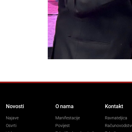
Novosti
O nama
Kontakt
Najave
Manifestacije
Ravnateljica
Osvrti
Povijest
Računovodstv