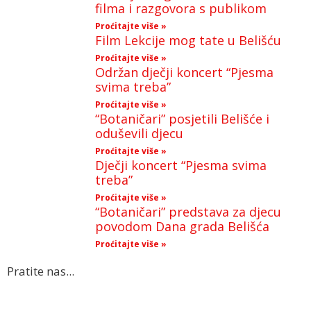
filma i razgovora s publikom
Proćitajte više »
Film Lekcije mog tate u Belišću
Proćitajte više »
Održan dječji koncert “Pjesma
svima treba”
Proćitajte više »
“Botaničari” posjetili Belišće i
oduševili djecu
Proćitajte više »
Dječji koncert “Pjesma svima
treba”
Proćitajte više »
“Botaničari” predstava za djecu
povodom Dana grada Belišća
Proćitajte više »
Pratite nas...