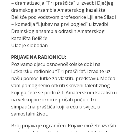
– dramatizacija “Tri praščića” u izvedbi Dječjeg
dramskog ansambla Amaterskog kazališta
Belišće pod vodstvom profesorice Ljiljane Silađi
– komedija “Ljubav na prvi pogled” u izvedbi
Dramskog ansambla odraslih Amaterskog
kazališta Belišće
Ulaz je slobodan.
PRIJAVE NA RADIONICU:
Pozivamo djecu osnovnoškolske dobi na
lutkarsku radionicu “Tri praščića”. Izradite uz
našu pomoć lutke za vlastitu predstavu. Možda
vam pomognemo otkriti skriveni talent zbog
kojega ćete se pridružiti Amaterskom kazalištu i
na velikoj pozornici ispričati priču o tri
simpatična praščića koji kreću u svijet, u
samostalni život.
Broj prijava je ograničen. Prijave možete izvršiti