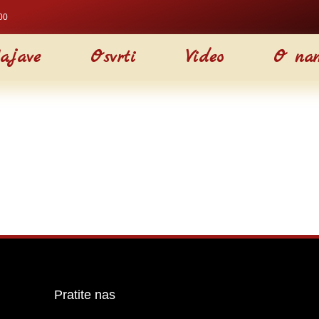
00
ajave
Osvrti
Video
O na
Pratite nas