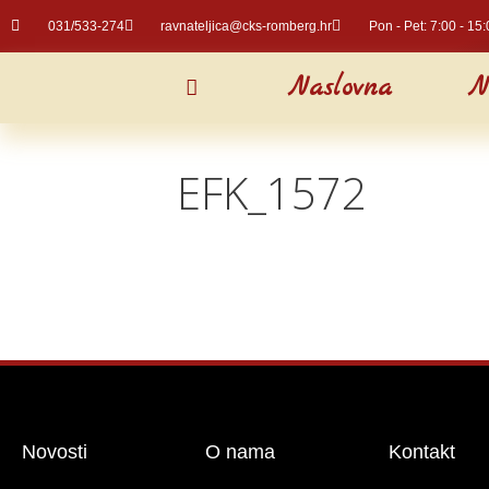
031/533-274
ravnateljica@cks-romberg.hr
Pon - Pet: 7:00 - 15:
Naslovna
N
EFK_1572
Novosti
O nama
Kontakt