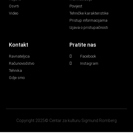
Osvrti
Povijest
Video
Tehničke karakteristike
Pristup informacijama
Izjava o pristupačnosti
Kontakt
Pratite nas
Ravnateljica
Facebook
Računovodstvo
Instagram
Tehnika
Gdje smo
Copyright 2025© Centar za kulturu Sigmund Romberg