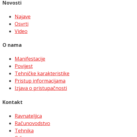
Novosti
Najave
Osvrti
Video
O nama
Manifestacije
Povijest
Tehničke karakteristike
Pristup informacijama
Izjava o pristupačnosti
Kontakt
Ravnateljica
Računovodstvo
Tehnika