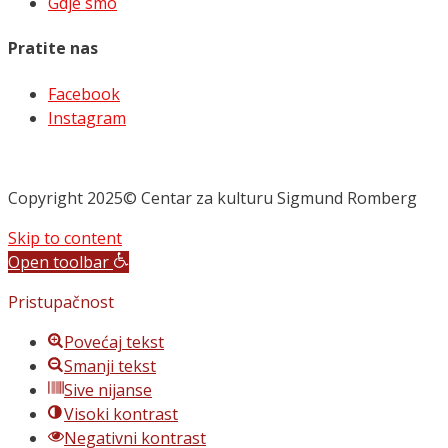
Gdje smo
Pratite nas
Facebook
Instagram
Copyright 2025© Centar za kulturu Sigmund Romberg
Skip to content
Open toolbar
Pristupačnost
Povećaj tekst
Smanji tekst
Sive nijanse
Visoki kontrast
Negativni kontrast