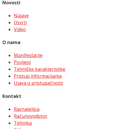
Novosti
Najave
Osvrti
Video
O nama
Manifestacije
Povijest
Tehničke karakteristike
Pristup informacijama
Izjava o pristupačnosti
Kontakt
Ravnateljica
Računovodstvo
Tehnika