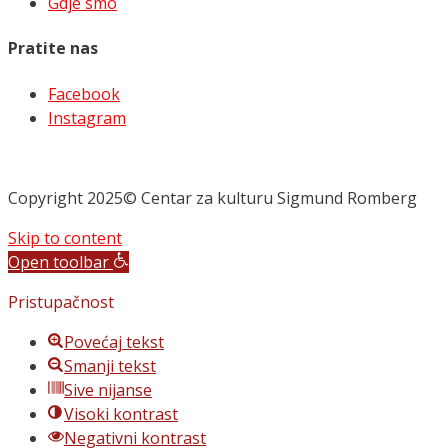
Gdje smo
Pratite nas
Facebook
Instagram
Copyright 2025© Centar za kulturu Sigmund Romberg
Skip to content
Open toolbar
Pristupačnost
Povećaj tekst
Smanji tekst
Sive nijanse
Visoki kontrast
Negativni kontrast