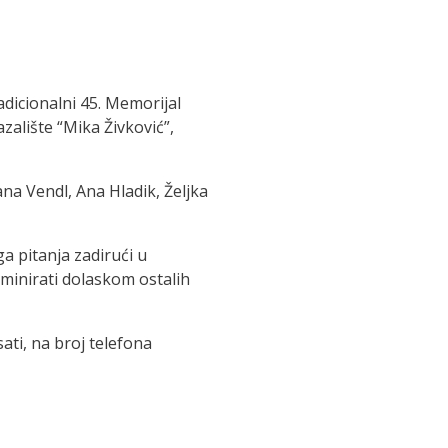
adicionalni 45. Memorijal
alište “Mika Živković”,
jana Vendl, Ana Hladik, Željka
 pitanja zadirući u
lminirati dolaskom ostalih
ti, na broj telefona