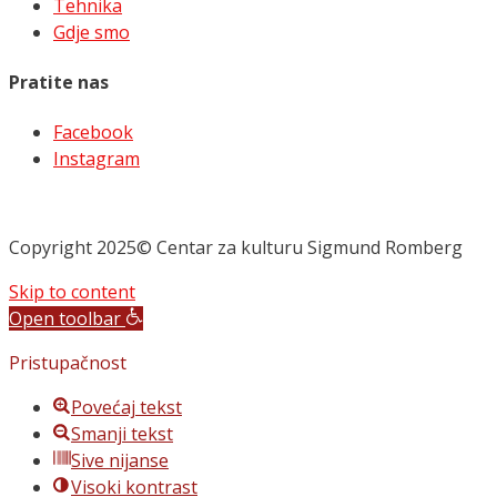
Tehnika
Gdje smo
Pratite nas
Facebook
Instagram
Copyright 2025© Centar za kulturu Sigmund Romberg
Skip to content
Open toolbar
Pristupačnost
Povećaj tekst
Smanji tekst
Sive nijanse
Visoki kontrast