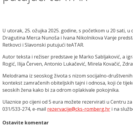
U utorak, 25. ožujka 2025. godine, s početkom u 20 sati, u
Dragutina Merca Nunoša i Ivana Nikolnikova Vanje predsta
Retkovci i Slavonski putujući teATAR.
Autor teksta i režiser predstave je Marko Sabljaković, a igra
Rogić, Ilija Červen, Antonio Lukačević, Mirela Kovačić, Zdra
Melodrama iz seoskog života s nizom socijalno-društvenih
kontekst zamračenih obiteljskih tajni i odnosa, koji će ti
seoskih žena kako bi za odrom oplakivale pokojnika.
Ulaznice po cijeni od 5 eura možete rezervirati u Centru 
031/533-274, e-mail
rezervacije@cks-romberg.hr
i na služb
Ostavite komentar