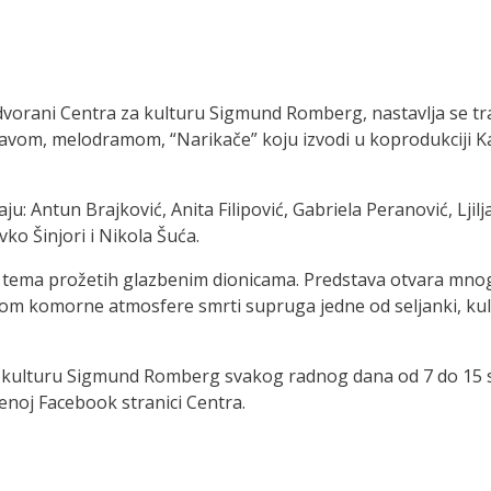
 dvorani Centra za kulturu Sigmund Romberg, nastavlja se tr
vom, melodramom, “Narikače” koju izvodi u koprodukciji Kaz
ju: Antun Brajković, Anita Filipović, Gabriela Peranović, Ljil
vko Šinjori i Nikola Šuća.
 tema prožetih glazbenim dionicama. Predstava otvara mnoga
jekom komorne atmosfere smrti supruga jedne od seljanki, ku
za kulturu Sigmund Romberg svakog radnog dana od 7 do 15 sa
enoj Facebook stranici Centra.