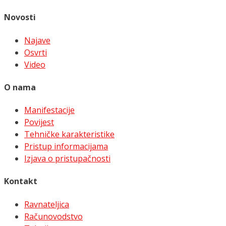
Novosti
Najave
Osvrti
Video
O nama
Manifestacije
Povijest
Tehničke karakteristike
Pristup informacijama
Izjava o pristupačnosti
Kontakt
Ravnateljica
Računovodstvo