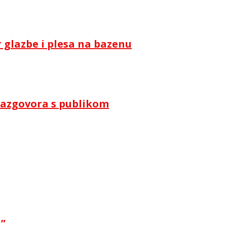
 glazbe i plesa na bazenu
i razgovora s publikom
a”