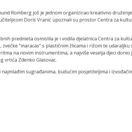
gmund Romberg još je jednom organizirao kreativno druženje 
čiteljicom Doris Vranić upoznali su prostor Centra za kulturu
bnih predmeta osmislila je i vodila djelatnica Centra za kult
na, zvečke “maracas” s plastičnim žlicama i rižom te udaraljku
 ritma na novim instrumentima, a najviše veselja djeci donio
čjeg vrtića Zdenko Glasovac.
najmlađim sugrađanima, budućim posjetiteljima i izvođačima, 