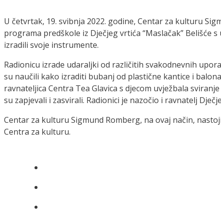
U četvrtak, 19. svibnja 2022. godine, Centar za kulturu Si
programa predškole iz Dječjeg vrtića “Maslačak” Belišće s u
izradili svoje instrumente.
Radionicu izrade udaraljki od različitih svakodnevnih upora
su naučili kako izraditi bubanj od plastične kantice i balo
ravnateljica Centra Tea Glavica s djecom uvježbala sviranje
su zapjevali i zasvirali. Radionici je nazočio i ravnatelj Dje
Centar za kulturu Sigmund Romberg, na ovaj način, nastoji 
Centra za kulturu.