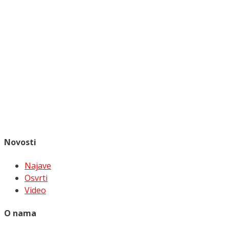
Novosti
Najave
Osvrti
Video
O nama