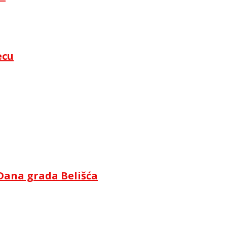
ecu
Dana grada Belišća