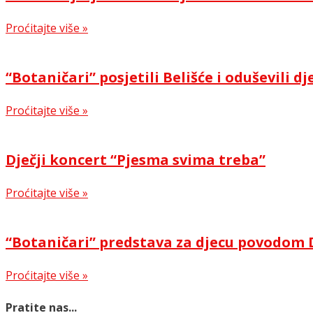
Proćitajte više »
“Botaničari” posjetili Belišće i oduševili dj
Proćitajte više »
Dječji koncert “Pjesma svima treba”
Proćitajte više »
“Botaničari” predstava za djecu povodom 
Proćitajte više »
Pratite nas...