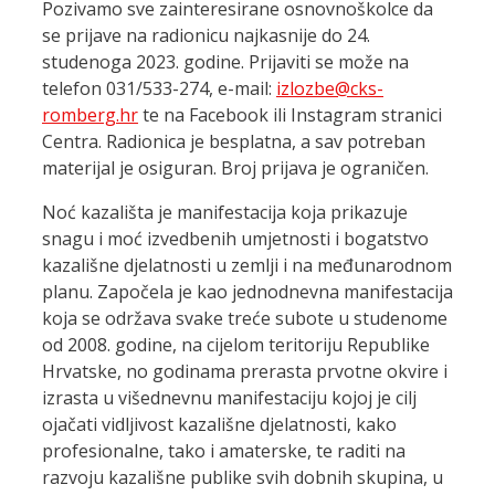
Pozivamo sve zainteresirane osnovnoškolce da
se prijave na radionicu najkasnije do 24.
studenoga 2023. godine. Prijaviti se može na
telefon 031/533-274, e-mail:
izlozbe@cks-
romberg.hr
te na Facebook ili Instagram stranici
Centra. Radionica je besplatna, a sav potreban
materijal je osiguran. Broj prijava je ograničen.
Noć kazališta je manifestacija koja prikazuje
snagu i moć izvedbenih umjetnosti i bogatstvo
kazališne djelatnosti u zemlji i na međunarodnom
planu. Započela je kao jednodnevna manifestacija
koja se održava svake treće subote u studenome
od 2008. godine, na cijelom teritoriju Republike
Hrvatske, no godinama prerasta prvotne okvire i
izrasta u višednevnu manifestaciju kojoj je cilj
ojačati vidljivost kazališne djelatnosti, kako
profesionalne, tako i amaterske, te raditi na
razvoju kazališne publike svih dobnih skupina, u