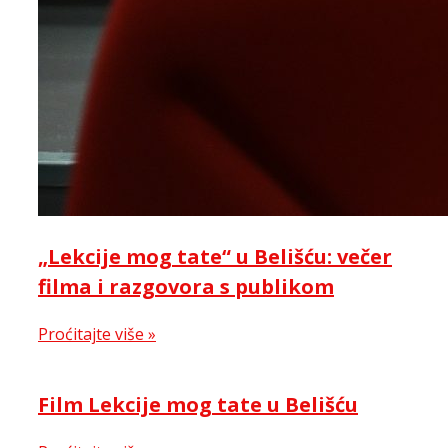
„Lekcije mog tate“ u Belišću: večer
filma i razgovora s publikom
Proćitajte više »
Film Lekcije mog tate u Belišću