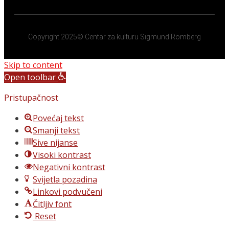
Copyright 2025© Centar za kulturu Sigmund Romberg
Skip to content
Open toolbar
Pristupačnost
Povećaj tekst
Smanji tekst
Sive nijanse
Visoki kontrast
Negativni kontrast
Svijetla pozadina
Linkovi podvučeni
Čitljiv font
Reset