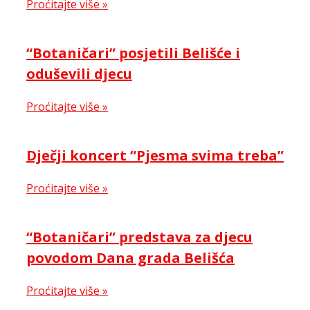
Proćitajte više »
“Botaničari” posjetili Belišće i
oduševili djecu
Proćitajte više »
Dječji koncert “Pjesma svima treba”
Proćitajte više »
“Botaničari” predstava za djecu
povodom Dana grada Belišća
Proćitajte više »