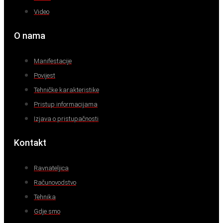
Video
O nama
Manifestacije
Povijest
Tehničke karakteristike
Pristup informacijama
Izjava o pristupačnosti
Kontakt
Ravnateljica
Računovodstvo
Tehnika
Gdje smo