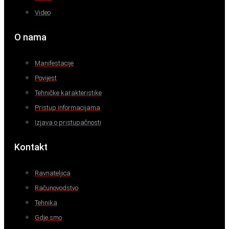
Video
O nama
Manifestacije
Povijest
Tehničke karakteristike
Pristup informacijama
Izjava o pristupačnosti
Kontakt
Ravnateljica
Računovodstvo
Tehnika
Gdje smo