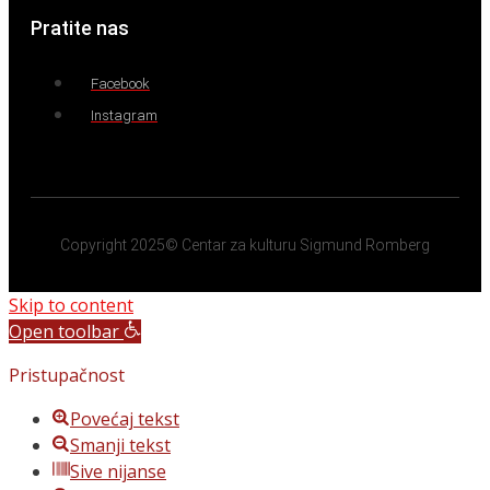
Pratite nas
Facebook
Instagram
Copyright 2025© Centar za kulturu Sigmund Romberg
Skip to content
Open toolbar
Pristupačnost
Povećaj tekst
Smanji tekst
Sive nijanse