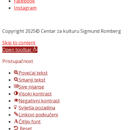
Facebook
Instagram
Copyright 2025© Centar za kulturu Sigmund Romberg
Skip to content
Open toolbar
Pristupačnost
Povećaj tekst
Smanji tekst
Sive nijanse
Visoki kontrast
Negativni kontrast
Svijetla pozadina
Linkovi podvučeni
Čitljiv font
Reset