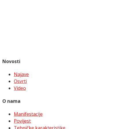
Novosti
Najave
Osvrti
Video
O nama
Manifestacije
Povijest
Tehničke karakteristike