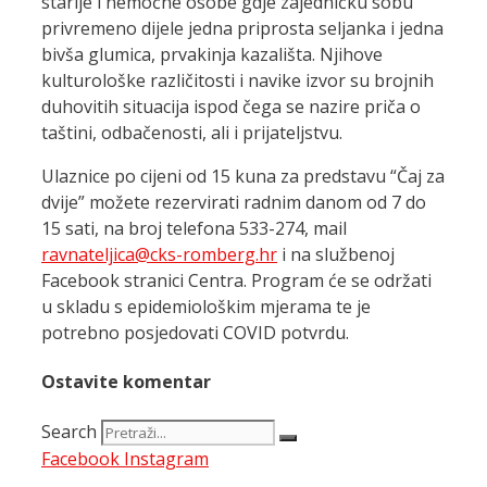
starije i nemoćne osobe gdje zajedničku sobu
privremeno dijele jedna priprosta seljanka i jedna
bivša glumica, prvakinja kazališta. Njihove
kulturološke različitosti i navike izvor su brojnih
duhovitih situacija ispod čega se nazire priča o
taštini, odbačenosti, ali i prijateljstvu.
Ulaznice po cijeni od 15 kuna za predstavu “Čaj za
dvije” možete rezervirati radnim danom od 7 do
15 sati, na broj telefona 533-274, mail
ravnateljica@cks-romberg.hr
i na službenoj
Facebook stranici Centra. Program će se održati
u skladu s epidemiološkim mjerama te je
potrebno posjedovati COVID potvrdu.
Ostavite komentar
Search
Facebook
Instagram