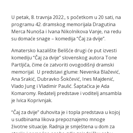
U petak, 8. travnja 2022., s početkom u 20 sati, na
programu 42. dramskog memorijala Dragutina
Merca Nunoša i Ivana Nikolnikova Vanje, na redu
su domaće snage – komedija “Čaj za dvije”.
Amatersko kazalište Belišće drugi će put izvesti
komediju “Čaj za dvije” slovenskog autora Tone
Partljiča, čime će zatvoriti ovogodišnji dramski
memorijal. U predstavi glume: Nevenka Blažević,
Ana Srakić, Dubravko Šokčević, Ines Majdenić,
Vlado Jung i Vladimir Paulić. Šaptačica je Ada
Komaromy. Redatelj predstave i voditelj ansambla
je Ivica Koprivnjak.
“Čaj za dvije” duhovita je i topla predstava u kojoj
u sudbinama likova prepoznajemo mnoge
životne situacije. Radnja je smještena u dom za