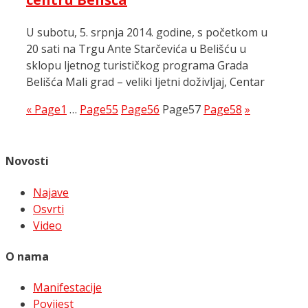
U subotu, 5. srpnja 2014. godine, s početkom u
20 sati na Trgu Ante Starčevića u Belišću u
sklopu ljetnog turističkog programa Grada
Belišća Mali grad – veliki ljetni doživljaj, Centar
«
Page
1
…
Page
55
Page
56
Page
57
Page
58
»
Novosti
Najave
Osvrti
Video
O nama
Manifestacije
Povijest