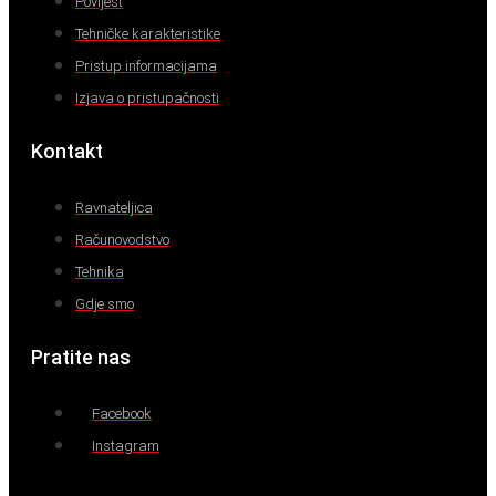
Povijest
Tehničke karakteristike
Pristup informacijama
Izjava o pristupačnosti
Kontakt
Ravnateljica
Računovodstvo
Tehnika
Gdje smo
Pratite nas
Facebook
Instagram