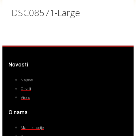
DSC08571-Large
Novosti
Najave
Osvrti
Video
O nama
Manifestacije