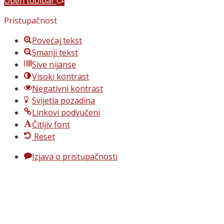
Open toolbar
Pristupačnost
Povećaj tekst
Smanji tekst
Sive nijanse
Visoki kontrast
Negativni kontrast
Svijetla pozadina
Linkovi podvučeni
Čitljiv font
Reset
Izjava o pristupačnosti