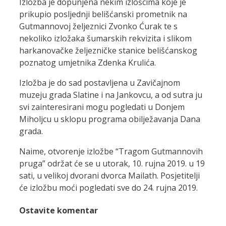
Izložba je dopunjena nekim izlošcima koje je
prikupio posljednji belišćanski prometnik na
Gutmannovoj željeznici Zvonko Ćurak te s
nekoliko izložaka šumarskih rekvizita i slikom
harkanovačke željezničke stanice belišćanskog
poznatog umjetnika Zdenka Krulića.
Izložba je do sad postavljena u Zavičajnom
muzeju grada Slatine i na Jankovcu, a od sutra ju
svi zainteresirani mogu pogledati u Donjem
Miholjcu u sklopu programa obilježavanja Dana
grada.
Naime, otvorenje izložbe “Tragom Gutmannovih
pruga” održat će se u utorak, 10. rujna 2019. u 19
sati, u velikoj dvorani dvorca Mailath. Posjetitelji
će izložbu moći pogledati sve do 24. rujna 2019.
Ostavite komentar