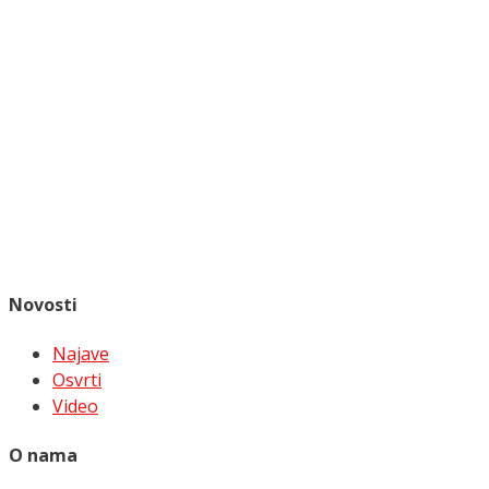
Novosti
Najave
Osvrti
Video
O nama