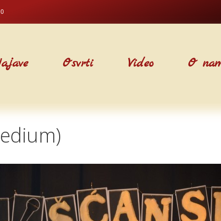
00
ajave
Osvrti
Video
O na
Medium)