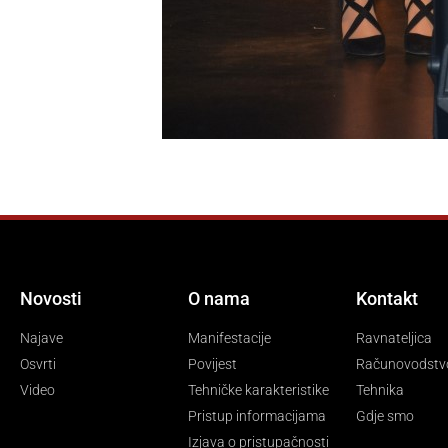
Novosti
O nama
Kontakt
Najave
Manifestacije
Ravnateljica
Osvrti
Povijest
Računovodstv
Video
Tehničke karakteristike
Tehnika
Pristup informacijama
Gdje smo
Izjava o pristupačnosti