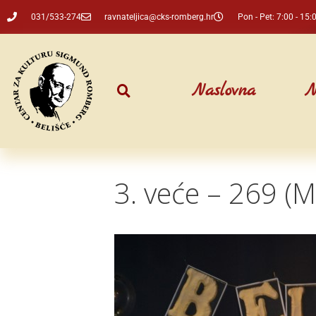
031/533-274
ravnateljica@cks-romberg.hr
Pon - Pet: 7:00 - 15:
Naslovna
N
3. veće – 269 (