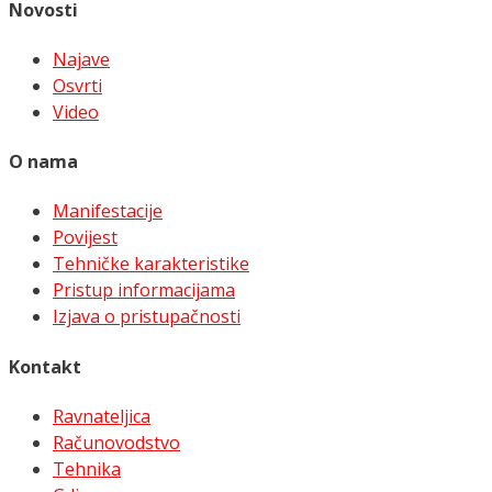
Novosti
Najave
Osvrti
Video
O nama
Manifestacije
Povijest
Tehničke karakteristike
Pristup informacijama
Izjava o pristupačnosti
Kontakt
Ravnateljica
Računovodstvo
Tehnika