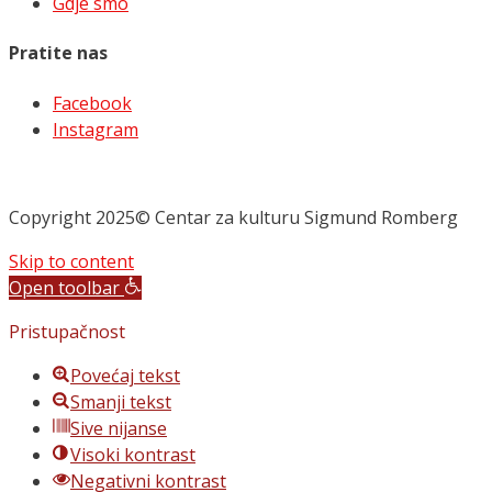
Gdje smo
Pratite nas
Facebook
Instagram
Copyright 2025© Centar za kulturu Sigmund Romberg
Skip to content
Open toolbar
Pristupačnost
Povećaj tekst
Smanji tekst
Sive nijanse
Visoki kontrast
Negativni kontrast