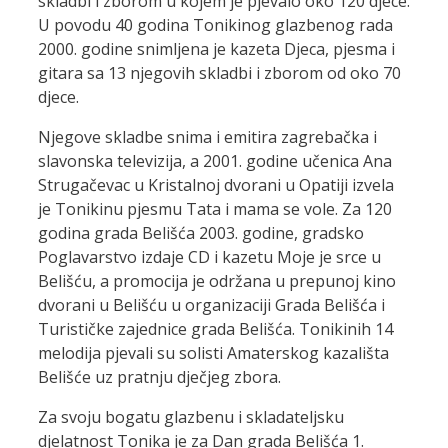
skladbi i zborom u kojem je pjevalo oko 120 djece.
U povodu 40 godina Tonikinog glazbenog rada
2000. godine snimljena je kazeta Djeca, pjesma i
gitara sa 13 njegovih skladbi i zborom od oko 70
djece.
Njegove skladbe snima i emitira zagrebačka i
slavonska televizija, a 2001. godine učenica Ana
Strugačevac u Kristalnoj dvorani u Opatiji izvela
je Tonikinu pjesmu Tata i mama se vole. Za 120
godina grada Belišća 2003. godine, gradsko
Poglavarstvo izdaje CD i kazetu Moje je srce u
Belišću, a promocija je održana u prepunoj kino
dvorani u Belišću u organizaciji Grada Belišća i
Turističke zajednice grada Belišća. Tonikinih 14
melodija pjevali su solisti Amaterskog kazališta
Belišće uz pratnju dječjeg zbora.
Za svoju bogatu glazbenu i skladateljsku
djelatnost Tonika je za Dan grada Belišća 1.