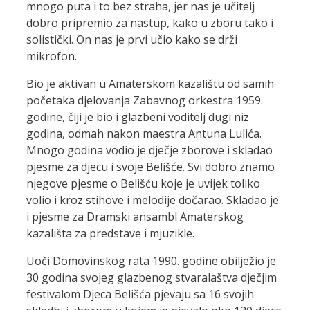
mnogo puta i to bez straha, jer nas je učitelj
dobro pripremio za nastup, kako u zboru tako i
solistički. On nas je prvi učio kako se drži
mikrofon.
Bio je aktivan u Amaterskom kazalištu od samih
početaka djelovanja Zabavnog orkestra 1959.
godine, čiji je bio i glazbeni voditelj dugi niz
godina, odmah nakon maestra Antuna Lulića.
Mnogo godina vodio je dječje zborove i skladao
pjesme za djecu i svoje Belišće. Svi dobro znamo
njegove pjesme o Belišću koje je uvijek toliko
volio i kroz stihove i melodije dočarao. Skladao je
i pjesme za Dramski ansambl Amaterskog
kazališta za predstave i mjuzikle.
Uoči Domovinskog rata 1990. godine obilježio je
30 godina svojeg glazbenog stvaralaštva dječjim
festivalom Djeca Belišća pjevaju sa 16 svojih