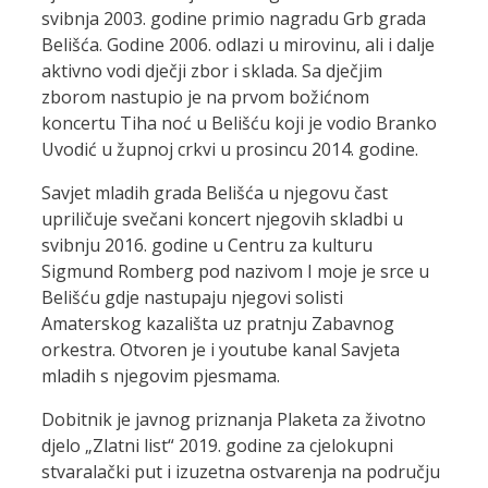
svibnja 2003. godine primio nagradu Grb grada
Belišća. Godine 2006. odlazi u mirovinu, ali i dalje
aktivno vodi dječji zbor i sklada. Sa dječjim
zborom nastupio je na prvom božićnom
koncertu Tiha noć u Belišću koji je vodio Branko
Uvodić u župnoj crkvi u prosincu 2014. godine.
Savjet mladih grada Belišća u njegovu čast
upriličuje svečani koncert njegovih skladbi u
svibnju 2016. godine u Centru za kulturu
Sigmund Romberg pod nazivom I moje je srce u
Belišću gdje nastupaju njegovi solisti
Amaterskog kazališta uz pratnju Zabavnog
orkestra. Otvoren je i youtube kanal Savjeta
mladih s njegovim pjesmama.
Dobitnik je javnog priznanja Plaketa za životno
djelo „Zlatni list“ 2019. godine za cjelokupni
stvaralački put i izuzetna ostvarenja na području