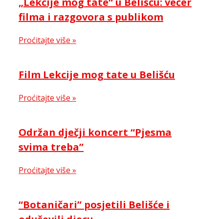
„Lekcije mog tate“ u Belišću: večer
filma i razgovora s publikom
Proćitajte više »
Film Lekcije mog tate u Belišću
Proćitajte više »
Održan dječji koncert “Pjesma
svima treba”
Proćitajte više »
“Botaničari” posjetili Belišće i