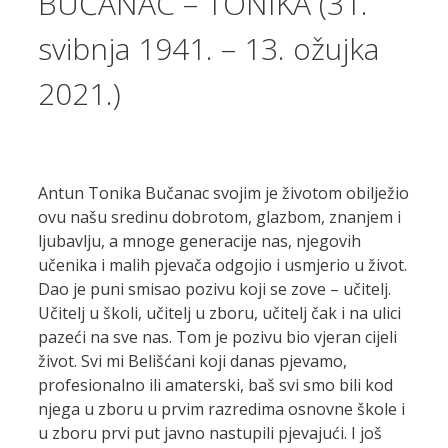
BUČANAC – TONIKA (31.
svibnja 1941. – 13. ožujka
2021.)
Antun Tonika Bučanac svojim je životom obilježio
ovu našu sredinu dobrotom, glazbom, znanjem i
ljubavlju, a mnoge generacije nas, njegovih
učenika i malih pjevača odgojio i usmjerio u život.
Dao je puni smisao pozivu koji se zove – učitelj.
Učitelj u školi, učitelj u zboru, učitelj čak i na ulici
pazeći na sve nas. Tom je pozivu bio vjeran cijeli
život. Svi mi Belišćani koji danas pjevamo,
profesionalno ili amaterski, baš svi smo bili kod
njega u zboru u prvim razredima osnovne škole i
u zboru prvi put javno nastupili pjevajući. I još