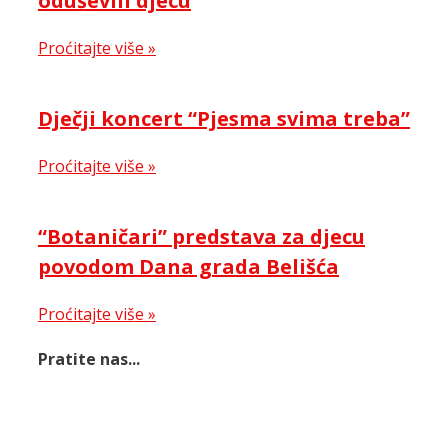
oduševili djecu
Proćitajte više »
Dječji koncert “Pjesma svima treba”
Proćitajte više »
“Botaničari” predstava za djecu
povodom Dana grada Belišća
Proćitajte više »
Pratite nas...