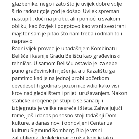
glazbenike, nego i zato što je uvijek dobre volje
širio radost gdje god je došao. Uvijek spreman
nastupiti, doći na probu, ali i pomoći u svakom
obliku, kao čovjek i pogotovo kao vrsni svestrani
majstor sam je pitao što nam treba i odmah to i
napravio.
Radni vijek proveo je u tadašnjem Kombinatu
Belišće i kasnije Gradu Belišću kao građevinski
tehničar. U samom Belišću ostavio je iza sebe
puno građevinskih rješenja, a u Kazalištu ga
pamtimo kad je na jednoj probi početkom
devedesetih godina s pozornice vidio kako visi
krov nad gledalištem i prijeti urušavanjem. Nakon
statičke procjene pristupilo se sanaciji i
izbjegnuta je velika nesreća i šteta. Zahvaljujući
tome, još i danas ponosno stoji tadašnji Dom
kulture, a danas novi i obnovljeni Centar za
kulturu Sigmund Romberg. Bio je vrsni
zaljubljenik i kolekcionar oružja koje je jako