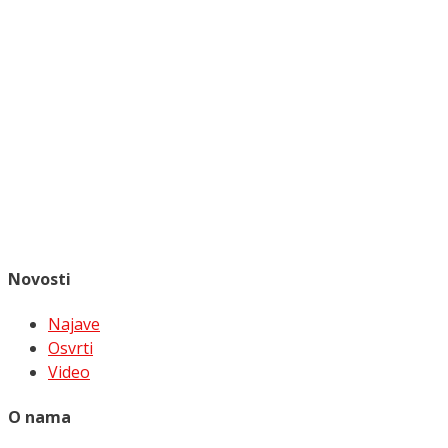
Novosti
Najave
Osvrti
Video
O nama