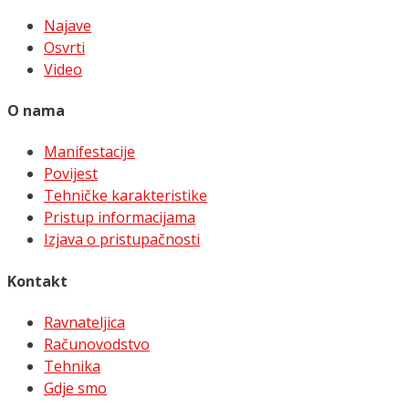
Najave
Osvrti
Video
O nama
Manifestacije
Povijest
Tehničke karakteristike
Pristup informacijama
Izjava o pristupačnosti
Kontakt
Ravnateljica
Računovodstvo
Tehnika
Gdje smo