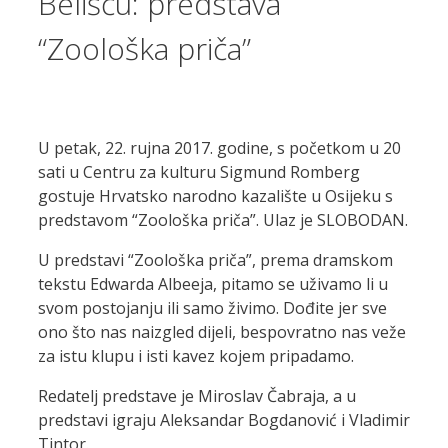
Belišću: predstava
“Zoološka priča”
U petak, 22. rujna 2017. godine, s početkom u 20
sati u Centru za kulturu Sigmund Romberg
gostuje Hrvatsko narodno kazalište u Osijeku s
predstavom “Zoološka priča”. Ulaz je SLOBODAN.
U predstavi “Zoološka priča”, prema dramskom
tekstu Edwarda Albeeja, pitamo se uživamo li u
svom postojanju ili samo živimo. Dođite jer sve
ono što nas naizgled dijeli, bespovratno nas veže
za istu klupu i isti kavez kojem pripadamo.
Redatelj predstave je Miroslav Čabraja, a u
predstavi igraju Aleksandar Bogdanović i Vladimir
Tintor.