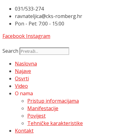
Preskoči
031/533-274
na
ravnateljica@cks-romberg.hr
sadržaj
Pon - Pet: 7:00 - 15:00
Facebook
Instagram
Search
Naslovna
Najave
Osvrti
Video
O nama
Pristup informacijama
Manifestacije
Povijest
Tehničke karakteristike
Kontakt