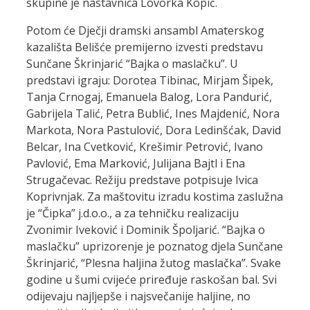
skupine je nastavnica Lovorka Kopić.
Potom će Dječji dramski ansambl Amaterskog
kazališta Belišće premijerno izvesti predstavu
Sunčane Škrinjarić “Bajka o maslačku”. U
predstavi igraju: Dorotea Tibinac, Mirjam Šipek,
Tanja Crnogaj, Emanuela Balog, Lora Pandurić,
Gabrijela Talić, Petra Bublić, Ines Majdenić, Nora
Markota, Nora Pastulović, Dora Ledinšćak, David
Belcar, Ina Cvetković, Krešimir Petrović, Ivano
Pavlović, Ema Marković, Julijana Bajtl i Ena
Strugačevac. Režiju predstave potpisuje Ivica
Koprivnjak. Za maštovitu izradu kostima zaslužna
je “Čipka” j.d.o.o., a za tehničku realizaciju
Zvonimir Iveković i Dominik Špoljarić. “Bajka o
maslačku” uprizorenje je poznatog djela Sunčane
Škrinjarić, “Plesna haljina žutog maslačka”. Svake
godine u šumi cvijeće priređuje raskošan bal. Svi
odijevaju najljepše i najsvečanije haljine, no