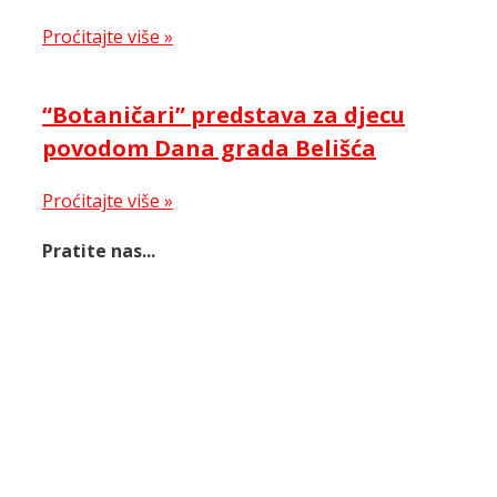
Proćitajte više »
“Botaničari” predstava za djecu
povodom Dana grada Belišća
Proćitajte više »
Pratite nas...