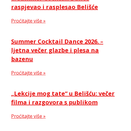
raspjevao i rasplesao Belišće
Proćitajte više »
Summer Cocktail Dance 2026. –
ljetna večer glazbe i plesa na
bazenu
Proćitajte više »
„Lekcije mog tate“ u Belišću: večer
filma i razgovora s publikom
Proćitajte više »