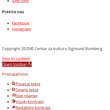
Gdje smo
Pratite nas
Facebook
Instagram
Copyright 2025© Centar za kulturu Sigmund Romberg
Skip to content
Open toolbar
Pristupačnost
Povećaj tekst
Smanji tekst
Sive nijanse
Visoki kontrast
Negativni kontrast