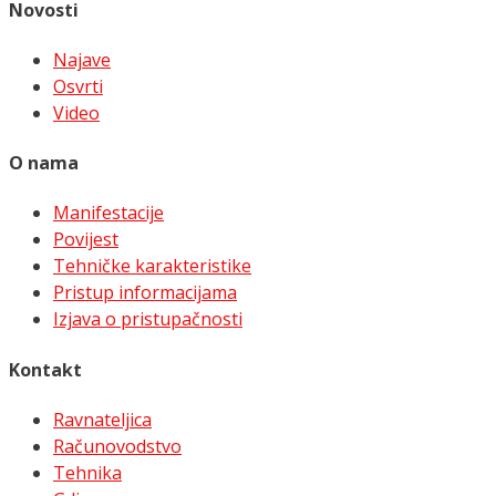
Novosti
Najave
Osvrti
Video
O nama
Manifestacije
Povijest
Tehničke karakteristike
Pristup informacijama
Izjava o pristupačnosti
Kontakt
Ravnateljica
Računovodstvo
Tehnika