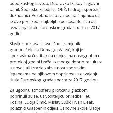
odbojkaškog saveza, Dubravko Ižaković, glavni
tajnik Športske zajednice OBŽ, te drugi sportski
dužnosnici. Posebno se osvrnuo na činjenicu da
je ovo prvi izbor najboljih sportaša Belišća od
osvajanja titule Europskog grada sporta u 2017.
godini.
Slavlje sportaša je uveličao i zamjenik
gradonačelnika Domagoj Varžić, koji je
sportašima čestitao na uspjesima dosegnutim u
protekloj godini i zaželio mnogo dobrih rezultata
u novoj, ali izrazio zahvalnost sportskim
legendama na njihovom doprinosu u osvajanju
titule Europskog grada sporta za 2017. godinu.
Za ugodnu atmosferu protkanu glazbom
pobrinuli su se, uz voditeljicu priredbe Teu
Kozina, Lucija Šimić, Mislav Sušić i Ivan Deak,
polaznici Glazbenih odjela Osnovne škole Matije