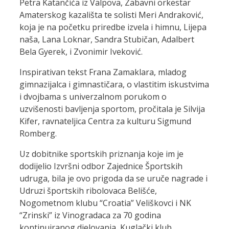
Petra Katančića iz Valpova, Zabavni orkestar
Amaterskog kazališta te solisti Meri Andraković,
koja je na početku priredbe izvela i himnu, Lijepa
naša, Lana Loknar, Sandra Stubičan, Adalbert
Bela Gyerek, i Zvonimir Iveković.
Inspirativan tekst Frana Zamaklara, mladog
gimnazijalca i gimnastičara, o vlastitim iskustvima
i dvojbama s univerzalnom porukom o
uzvišenosti bavljenja sportom, pročitala je Silvija
Kifer, ravnateljica Centra za kulturu Sigmund
Romberg.
Uz dobitnike sportskih priznanja koje im je
dodijelio Izvršni odbor Zajednice Športskih
udruga, bila je ovo prigoda da se uruče nagrade i
Udruzi športskih ribolovaca Belišće,
Nogometnom klubu “Croatia” Veliškovci i NK
“Zrinski” iz Vinogradaca za 70 godina
kontinuiranog djelovanja, Kuglački klub