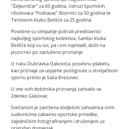
“Željezničar” za 60 godina, Udruzi športskih
ribolovaca “Podravac” Bistrinci za 50 godina te
Teniskom klubu Belišće za 25 godina.
Posebne su simpatije pobrali predstavnici
najboljeg sportskog kolektiva, Sambo kluba
Belišće koji su svi, pa i oni najmlađi, došli na
pozornici po zasluženo priznanje.
Iz ruku Dubravka Ižakovića, posebnu plaketu,
kao priznaje za uspjehe postignute u streljačkom
sportu primio je Saša Brezovec.
U ime svih dobitnika priznanja zahvalio se
Zdenko Glasovac.
Svečanost je završena dodjelom zahvalnica svim
sudionicima zabavno-sportske priredbe,
zajedničkim fotografiranjem i druženjem uz
prigodan domjenak.