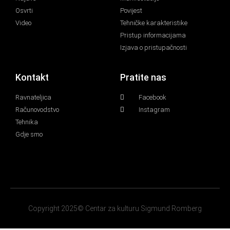
Osvrti
Povijest
Video
Tehničke karakteristike
Pristup informacijama
Izjava o pristupačnosti
Kontakt
Pratite nas
Ravnateljica
Facebook
Računovodstvo
Instagram
Tehnika
Gdje smo
Copyright 2025© Centar za kulturu Sigmund Romberg