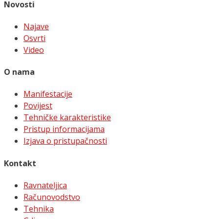
Novosti
Najave
Osvrti
Video
O nama
Manifestacije
Povijest
Tehničke karakteristike
Pristup informacijama
Izjava o pristupačnosti
Kontakt
Ravnateljica
Računovodstvo
Tehnika