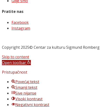
Gdje smo
Pratite nas
Facebook
Instagram
Copyright 2025© Centar za kulturu Sigmund Romberg
Skip to content
Open toolbar
Pristupačnost
Povećaj tekst
Smanji tekst
Sive nijanse
Visoki kontrast
Negativni kontrast