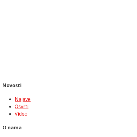
Novosti
Najave
Osvrti
Video
O nama