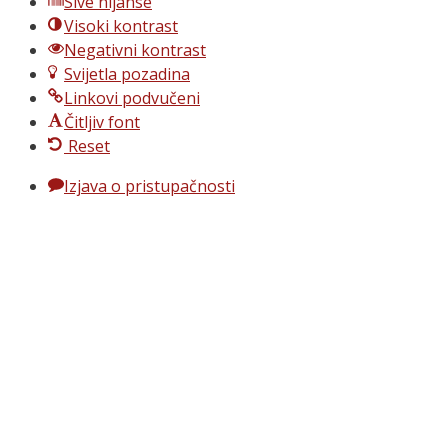
Sive nijanse
Visoki kontrast
Negativni kontrast
Svijetla pozadina
Linkovi podvučeni
Čitljiv font
Reset
Izjava o pristupačnosti