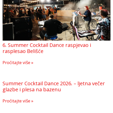
6. Summer Cocktail Dance raspjevao i
rasplesao Belišće
Proćitajte više »
Summer Cocktail Dance 2026. – ljetna večer
glazbe i plesa na bazenu
Proćitajte više »