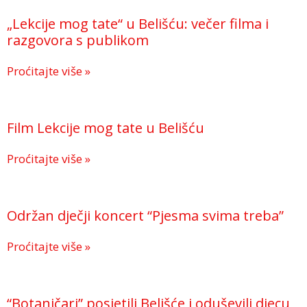
„Lekcije mog tate“ u Belišću: večer filma i
razgovora s publikom
Proćitajte više »
Film Lekcije mog tate u Belišću
Proćitajte više »
Održan dječji koncert “Pjesma svima treba”
Proćitajte više »
“Botaničari” posjetili Belišće i oduševili djecu