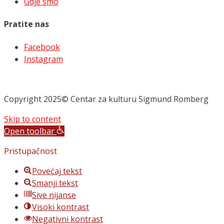
Gdje smo
Pratite nas
Facebook
Instagram
Copyright 2025© Centar za kulturu Sigmund Romberg
Skip to content
Open toolbar
Pristupačnost
Povećaj tekst
Smanji tekst
Sive nijanse
Visoki kontrast
Negativni kontrast