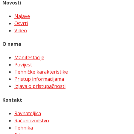
Novosti
Najave
Osvrti
Video
O nama
Manifestacije
Povijest
Tehničke karakteristike
Pristup informacijama
Izjava o pristupačnosti
Kontakt
Ravnateljica
Računovodstvo
Tehnika