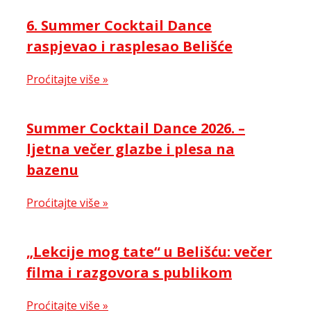
6. Summer Cocktail Dance
raspjevao i rasplesao Belišće
Proćitajte više »
Summer Cocktail Dance 2026. –
ljetna večer glazbe i plesa na
bazenu
Proćitajte više »
„Lekcije mog tate“ u Belišću: večer
filma i razgovora s publikom
Proćitajte više »