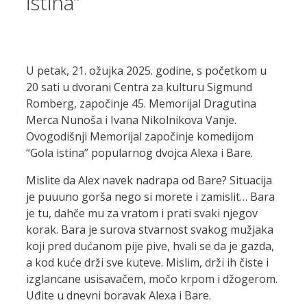
istina”
U petak, 21. ožujka 2025. godine, s početkom u
20 sati u dvorani Centra za kulturu Sigmund
Romberg, započinje 45. Memorijal Dragutina
Merca Nunoša i Ivana Nikolnikova Vanje.
Ovogodišnji Memorijal započinje komedijom
“Gola istina” popularnog dvojca Alexa i Bare.
Mislite da Alex navek nadrapa od Bare? Situacija
je puuuno gorša nego si morete i zamislit… Bara
je tu, dahče mu za vratom i prati svaki njegov
korak. Bara je surova stvarnost svakog mužjaka
koji pred dućanom pije pive, hvali se da je gazda,
a kod kuće drži sve kuteve. Mislim, drži ih čiste i
izglancane usisavačem, močo krpom i džogerom.
Uđite u dnevni boravak Alexa i Bare.