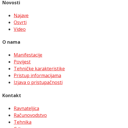
Novosti
Najave
Osvrti
Video
O nama
Manifestacije
Povijest
Tehničke karakteristike
Pristup informacijama
Izjava o pristupačnosti
Kontakt
Ravnateljica
Računovodstvo
Tehnika