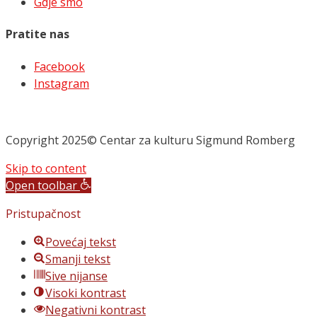
Gdje smo
Pratite nas
Facebook
Instagram
Copyright 2025© Centar za kulturu Sigmund Romberg
Skip to content
Open toolbar
Pristupačnost
Povećaj tekst
Smanji tekst
Sive nijanse
Visoki kontrast
Negativni kontrast